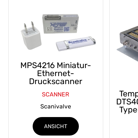
MPS4216 Miniatur-
Ethernet-
Druckscanner
Temp
SCANNER
DTS40
Scanivalve
Typen
ANSICHT