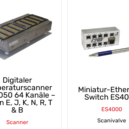
Digitaler
eraturscanner
Miniatur-Ethe
50 64 Kanäle –
Switch ES4
 E, J, K, N, R, T
& B
ES4000
Scanivalve
Scanner