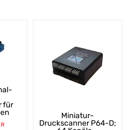
nal-
 für
gen
Miniatur-
Druckscanner P64-D;
ER