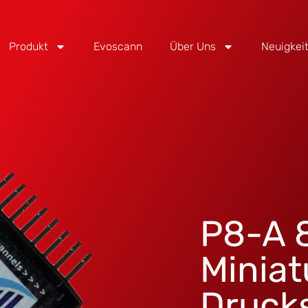
Produkt
Evoscann
Über Uns
Neuigkei
P8-A 
Miniat
Druck