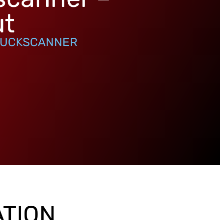
ut
RUCKSCANNER
ATION