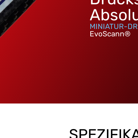
Absol
MINIATUR-D
EvoScann®
SPEZIFIK