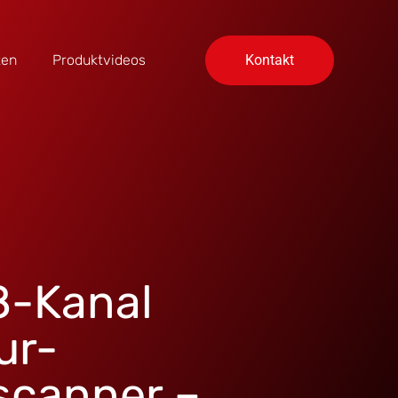
ten
Produktvideos
Kontakt
8-Kanal
ur-
scanner –