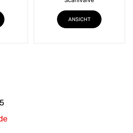
Scanivalve
ANSICHT
5
de