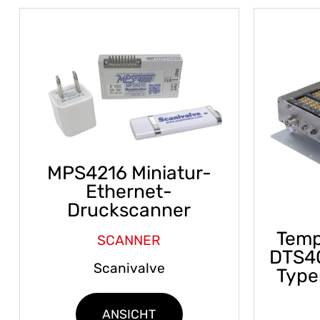
MPS4216 Miniatur-
Ethernet-
Druckscanner
Temp
SCANNER
DTS40
Scanivalve
Typen
ANSICHT