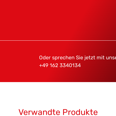
Oder sprechen Sie jetzt mit un
+49 162 3340134
Verwandte Produkte