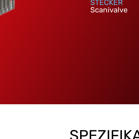
STECKER
Scanivalve
SPEZIFIK