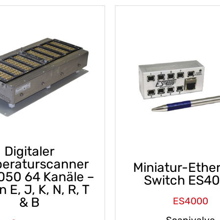
Digitaler
eraturscanner
Miniatur-Ethe
50 64 Kanäle –
Switch ES4
 E, J, K, N, R, T
& B
ES4000