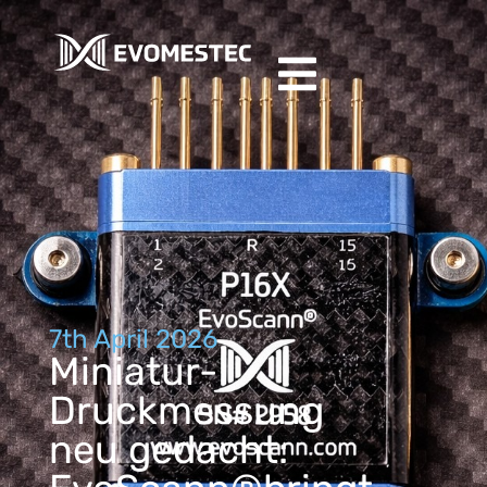
7th April 2026
Miniatur-
Druckmessung
neu gedacht: