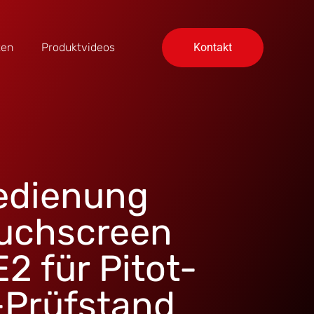
ten
Produktvideos
Kontakt
edienung
ouchscreen
 für Pitot-
-Prüfstand