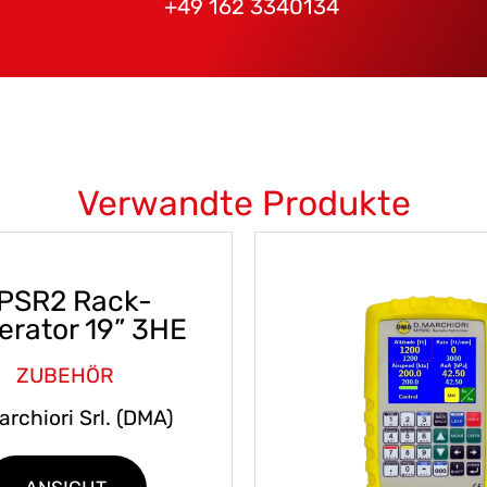
+49 162 3340134
Verwandte Produkte
PSR2 Rack-
erator 19” 3HE
ZUBEHÖR
archiori Srl. (DMA)