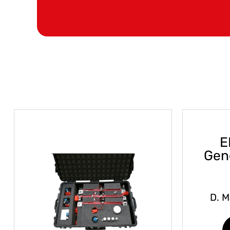
E
Gen
D. M