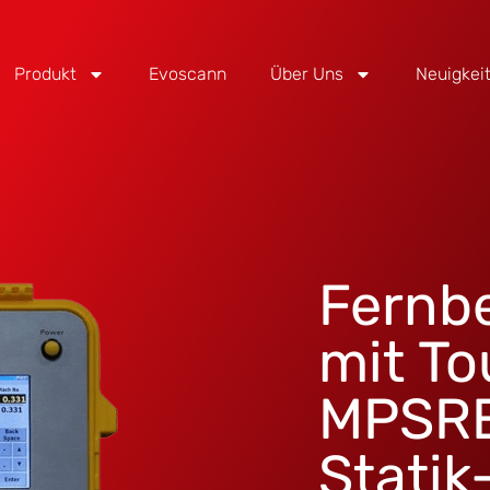
Produkt
Evoscann
Über Uns
Neuigkei
Fernb
mit T
MPSRE2
Statik