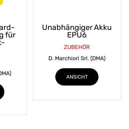
ard-
Unabhängiger Akku
g für
EPU6
k-
ZUBEHÖR
D. Marchiori Srl. (DMA)
(DMA)
ANSICHT