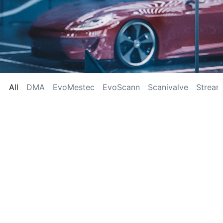
All
DMA
EvoMestec
EvoScann
Scanivalve
Stream