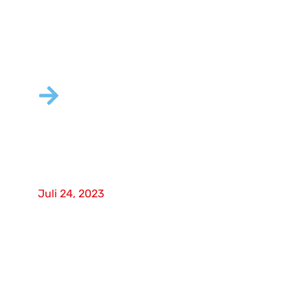
wekomm erweitert
Produktportfolio um neue
Widerstandsnormalserie
Juli 24, 2023