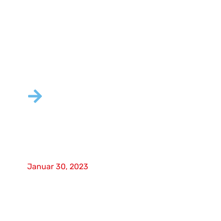
16-Kanal-Miniatur-
Druckscanner liefert echte
Differenzialmessungen
Januar 30, 2023