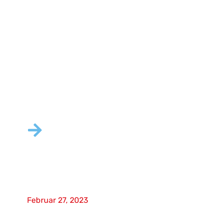
Strömungsvisualisierungssyst
em optimiert Tests für
verbesserte Leistung
Februar 27, 2023