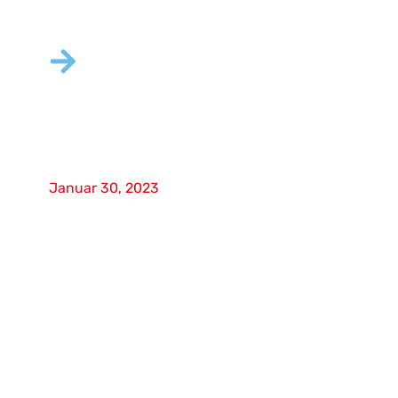
Winziger Druckscanner hat
großen Einfluss auf die
Effizienz
Januar 30, 2023