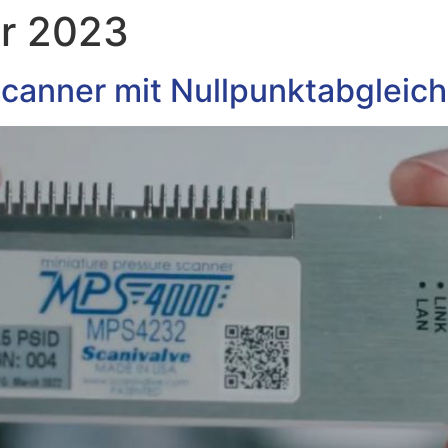
r 2023
Produkt
Evoscann
Über Uns
Neuigkei
canner mit Nullpunktabgleic